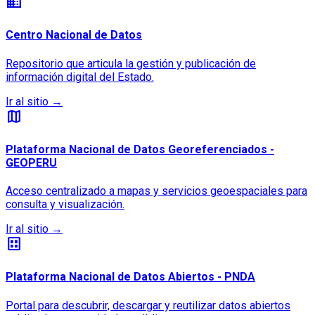
business
Centro Nacional de Datos
Repositorio que articula la gestión y publicación de
información digital del Estado.
Ir al sitio
→
map
Plataforma Nacional de Datos Georeferenciados -
GEOPERU
Acceso centralizado a mapas y servicios geoespaciales para
consulta y visualización.
Ir al sitio
→
dataset
Plataforma Nacional de Datos Abiertos - PNDA
Portal para descubrir, descargar y reutilizar datos abiertos