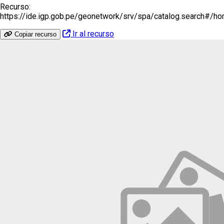
Recurso:
https://ide.igp.gob.pe/geonetwork/srv/spa/catalog.search#/h
Ir al recurso
Copiar recurso