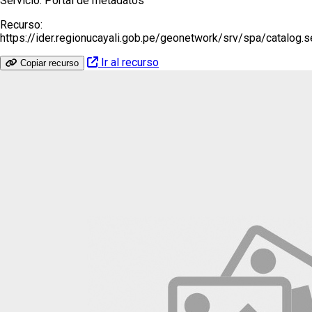
Servicio:
Portal de metadatos
Recurso:
https://ider.regionucayali.gob.pe/geonetwork/srv/spa/catalog.s
Ir al recurso
Copiar recurso