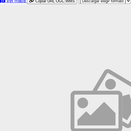
Ver mapa
Copiar URL OGC:WMS