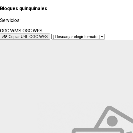
Bloques quinquinales
Servicios:
OGC:WMS
OGC:WFS
Copiar URL OGC:WFS