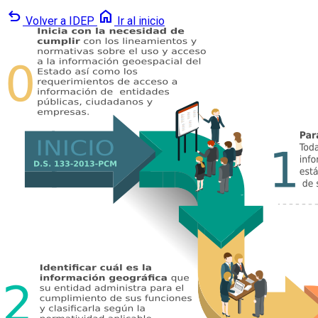
undo
home
Volver a IDEP
Ir al inicio