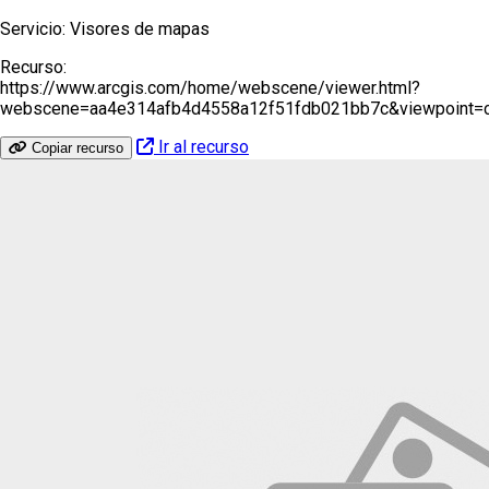
Servicio:
Visores de mapas
Recurso:
https://www.arcgis.com/home/webscene/viewer.html?
webscene=aa4e314afb4d4558a12f51fdb021bb7c&viewpoint=ca
Ir al recurso
Copiar recurso